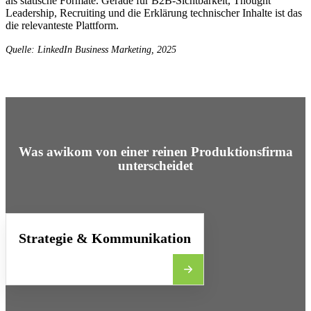
als statische Formate. Gerade für B2B-Sichtbarkeit, Thought
Leadership, Recruiting und die Erklärung technischer Inhalte ist das
die relevanteste Plattform.
Quelle: LinkedIn Business Marketing, 2025
Was awikom von einer reinen Produktionsfirma
unterscheidet
Strategie & Kommunikation
Wir sind keine Filmemacher, die hinterher fragen, was
kommuniziert werden soll. awikom entwickelt Videoinhalte
aus der Kommunikationsstrategie heraus – mit 25 Jahren
Erfahrung in der B2B-Kommunikation für Industrie und
Technologie.