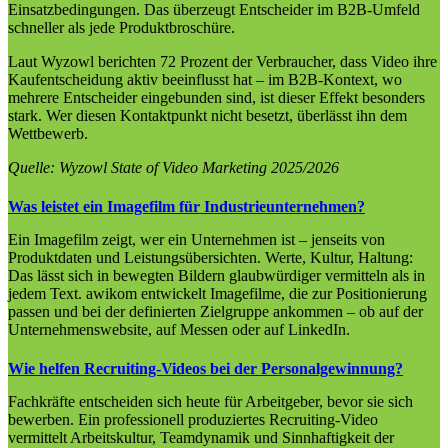
Einsatzbedingungen. Das überzeugt Entscheider im B2B-Umfeld
schneller als jede Produktbroschüre.
Laut Wyzowl berichten 72 Prozent der Verbraucher, dass Video ihre
Kaufentscheidung aktiv beeinflusst hat – im B2B-Kontext, wo
mehrere Entscheider eingebunden sind, ist dieser Effekt besonders
stark. Wer diesen Kontaktpunkt nicht besetzt, überlässt ihn dem
Wettbewerb.
Quelle: Wyzowl State of Video Marketing 2025/2026
Was leistet ein Imagefilm für Industrieunternehmen?
Ein Imagefilm zeigt, wer ein Unternehmen ist – jenseits von
Produktdaten und Leistungsübersichten. Werte, Kultur, Haltung:
Das lässt sich in bewegten Bildern glaubwürdiger vermitteln als in
jedem Text. awikom entwickelt Imagefilme, die zur Positionierung
passen und bei der definierten Zielgruppe ankommen – ob auf der
Unternehmenswebsite, auf Messen oder auf LinkedIn.
Wie helfen Recruiting-Videos bei der Personalgewinnung?
Fachkräfte entscheiden sich heute für Arbeitgeber, bevor sie sich
bewerben. Ein professionell produziertes Recruiting-Video
vermittelt Arbeitskultur, Teamdynamik und Sinnhaftigkeit der