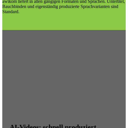
awikom liefert in allen gängigen Formaten und Sprachen. Untertitel,
Bauchbinden und eigenständig produzierte Sprachvarianten sind
Standard.
AI-Videos: schnell produziert,