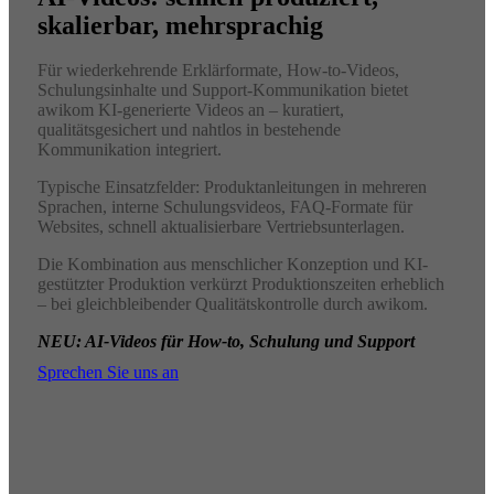
skalierbar, mehrsprachig
Für wiederkehrende Erklärformate, How-to-Videos,
Schulungsinhalte und Support-Kommunikation bietet
awikom KI-generierte Videos an – kuratiert,
qualitätsgesichert und nahtlos in bestehende
Kommunikation integriert.
Typische Einsatzfelder: Produktanleitungen in mehreren
Sprachen, interne Schulungsvideos, FAQ-Formate für
Websites, schnell aktualisierbare Vertriebsunterlagen.
Die Kombination aus menschlicher Konzeption und KI-
gestützter Produktion verkürzt Produktionszeiten erheblich
– bei gleichbleibender Qualitätskontrolle durch awikom.
NEU: AI-Videos für How-to, Schulung und Support
Sprechen Sie uns an